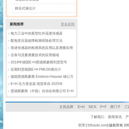
静压式液位计
新闻推荐
更多新闻
电力工业中的新型红外温度传感器
配电变压器故障检测排除处理方法
简述传感器的检测系统应用以及测量应用
仪表与流量测量技术的应用领域
2019年德国E+H恩德斯豪斯到货型号
近期到货德国E+H FMU30液位计
CPS11D电极等
德国恩德斯豪斯 Endress+Hauser 雄心万
丈，2021再创佳绩
E+H 压力变送器 现货库存 2025年
恩德斯豪斯（中国）自动化有限公司 E+H
介绍
主营品牌:
E+H
SICK
P+F
西门子
三
了解我们
新闻资讯
产
管理
[
fzfnauto.com
] 版权所有 2007