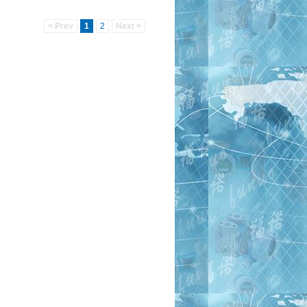
< Prev
1
2
Next >