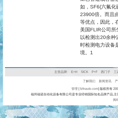
如，SF6(六氟
23900倍。而
等优点，因此，
美国FLIR公司所
以检测出20余
时检测电力设备
境。1
主营品牌:
E+H
SICK
P+F
西门子
三
了解我们
新闻资讯
产
管理
[
fzfnauto.com
] 版权所有 2007
福州福诺自动化设备有限公司是专业经销国际知名品牌产品,
闽I