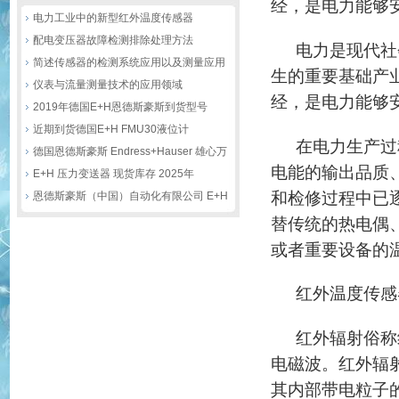
经，是电力能够
电力工业中的新型红外温度传感器
配电变压器故障检测排除处理方法
电力是现代社
简述传感器的检测系统应用以及测量应用
生的重要基础产
仪表与流量测量技术的应用领域
经，是电力能够
2019年德国E+H恩德斯豪斯到货型号
近期到货德国E+H FMU30液位计
在电力生产过
CPS11D电极等
德国恩德斯豪斯 Endress+Hauser 雄心万
电能的输出品质
丈，2021再创佳绩
E+H 压力变送器 现货库存 2025年
和检修过程中已
恩德斯豪斯（中国）自动化有限公司 E+H
介绍
替传统的热电偶
或者重要设备的
红外温度传感
红外辐射俗称
电磁波。红外辐
其内部带电粒子